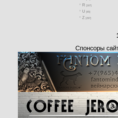
R
[167]
U
[65]
Z
[297]
Спонсоры сай