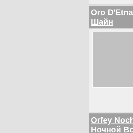
Oro D'Etna
Шайн
Orfey Noc
Ночной Во