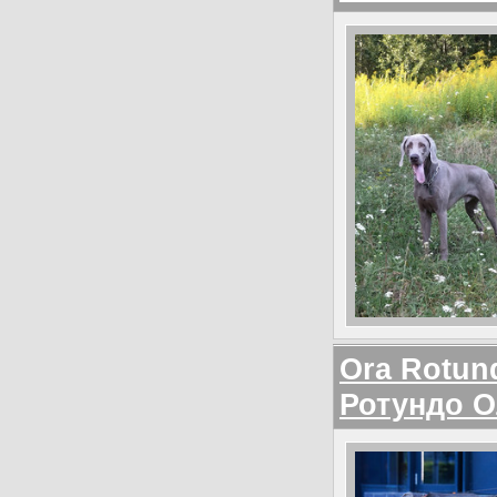
Orа Rotun
Ротундо О