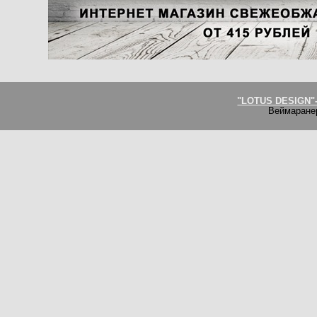
"LOTUS DESIGN"-
Веймаране