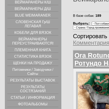
ВЕЙМАРАНЕРЫ К/Ш
ВЕЙМАРАНЕРЫ Д/Ш
BLUE WEIMARANER
В базе собак
:
189
СЛОВЕНСКАЯ Гр/Ш
Выбрать:
ЛЕГАВАЯ
КОБЕЛИ ДЛЯ ВЯЗОК
Сортировать
ВЕЙМАРАНЕРЫ
Комментари
ПЕРЕУСТРАИВАЮТСЯ!
ПЛЕМЕННАЯ КНИГА
Orа Rotun
СТАТИСТИКА ВЯЗОК
Ротундо 
ЩЕНКИ НА ПРОДАЖУ
Питомники / Заводчики /
Сайты
РЕЗУЛЬТАТЫ ВЫСТАВОК
РЕЗУЛЬТАТЫ
СОСТЯЗАНИЙ
СТАТЬИ / ИНФОРМАЦИЯ
ФОТОАЛЬБОМЫ