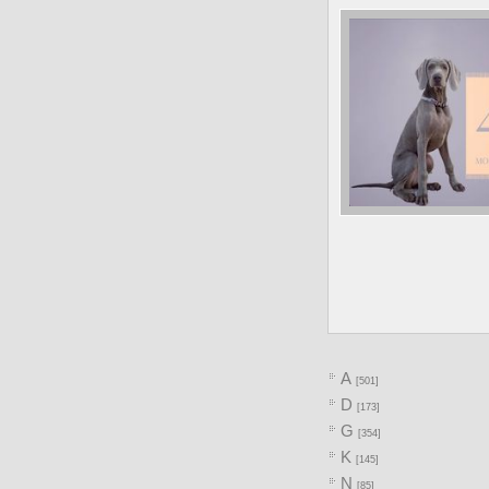
A
[501]
D
[173]
G
[354]
K
[145]
N
[85]